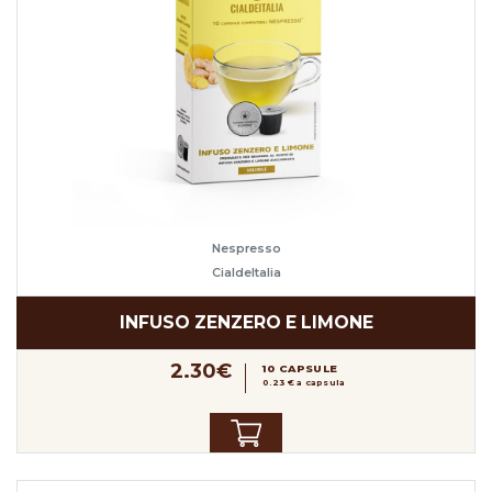
Nespresso
CialdeItalia
INFUSO ZENZERO E LIMONE
2.30€
10 CAPSULE
0.23 € a capsula