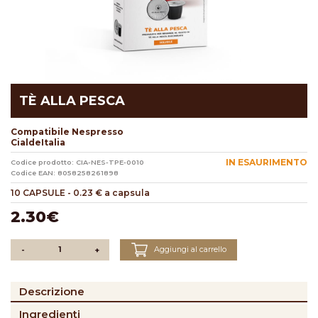
TÈ ALLA PESCA
Compatibile Nespresso
CialdeItalia
IN ESAURIMENTO
Codice prodotto: CIA-NES-TPE-0010
Codice EAN: 8058258261898
10 CAPSULE
-
0.23 € a capsula
2.30€
Aggiungi al carrello
-
+
Descrizione
Ingredienti