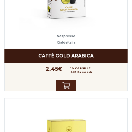
Nespresso
CialdeItalia
CAFFÈ GOLD ARABICA
2.45€
10 CAPSULE
0.25 € a capsula