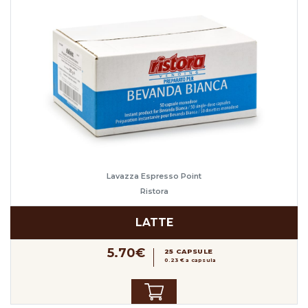
Lavazza Espresso Point
Ristora
LATTE
5.70€
25 CAPSULE
0.23 € a capsula