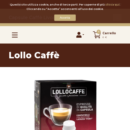
FAQ
CONTATTI
Questo sito utilizza cookie, anche di terze parti. Per saperne di più
clicca qui
.
Cliccando su “Accetta” acconsenti all’uso dei cookie.
Capsule Caffè Livorno
Accetta
0
Carrello
0 €
Lollo Caffè